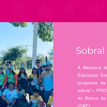
Sobral
A Maestria f
Educação Soc
programa de 
sobral – PRO
do Banco de 
(CAF).