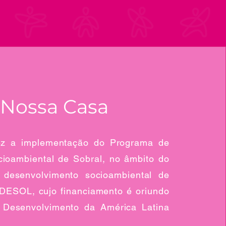
 Nossa Casa
ez a implementação do Programa de
ioambiental de Sobral, no âmbito do
desenvolvimento socioambiental de
DESOL, cujo financiamento é oriundo
Desenvolvimento da América Latina