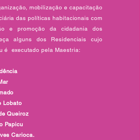
ganização, mobilização e capacitação
iária das políticas habitacionais com
ção e promoção da cidadania dos
heça alguns dos Residenciais cujo
ou é executado pela Maestria:
dência
Mar
Amado
o Lobato
de Queiroz
o Papicu
lves Carioca.